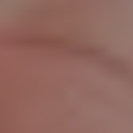
La société SJ ARTISANS se trouve à Paris à
l'adresse suivante : 38 Avenue de Wagram 75008
PARIS.
Nous avons également des locaux au 8 Rue de l'Est
92100 à Boulogne-Billancourt. Nous intervenons
majoritairement dans les arrondissements de l'est
parisien:
Paris 1er Arrondissement
(75001)
Paris 2e Arrondissement
(75002)
Paris 3e Arrondissement
(75003)
Paris 4e Arrondissement
(75004)
Paris 5e Arrondissement
(75005)