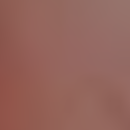
Paris 6e Arrondissement
(75006)
Paris 7e Arrondissement
(75007)
Paris 8e Arrondissement
(75008)
Paris 9e Arrondissement
(75009)
Paris 15e Arrondissement
(75015)
Paris 16e Arrondissement
(75016)
Paris 17e Arrondissement
(75016)
Ainsi que dans les Hauts-de-Seine:
Boulogne-Billancourt
Rueil-Malmaison
Neuilly-sur-Seine
Saint-Cloud
Clamart