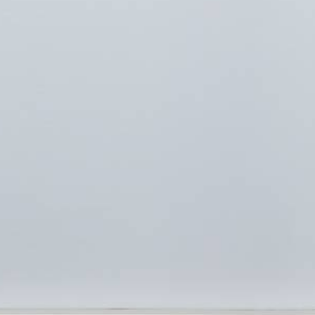
Devis Gratuit
Nous proposons des devis gratuits, ce
qui facilite aux clients la compréhension
03
des coûts associés à leurs projets avant
de prendre une décision.
Déplacement Non
Facturé
Nos déplacements pour intervention ne
04
sont pas facturés.