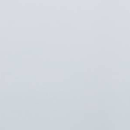
01
équipements tels que les serrures, la
plomberie et les vitres.
Qualité des Prestations
Réactivité rapide, nous intervenons dans
l'heure qui suit un appel d'urgence. Cela
peut être crucial, surtout dans des
02
situations comme des fuites d'eau, des
serrures défectueuses ou des problèmes
de vitrerie.