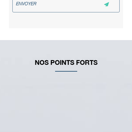
Expérience et Expertise
L'équipe est composée de spécialistes
ayant plus de 10 ans d'expérience dans
les domaines de la plomberie, la
serrurerie, le volet roulant, la vitrerie et la
rénovation. Nous avons un haut niveau de
compétence et de savoir-faire.
NOS POINTS FORTS
Réactivité et Disponibilité
Nous insistons sur la qualité des
prestations et des services fournis par
nos équipes. Cela inclut l'utilisation de
produits de qualité pour le
remplacement ou la réparation des